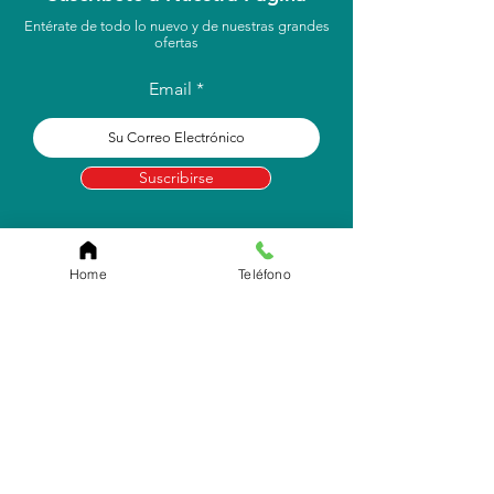
Entérate de todo lo nuevo y de nuestras grandes
ofertas
Email
Suscribirse
Home
Teléfono
Localización
Carr. Pr #2, Km. 93.7
Camuy, P.R 00627
Email:
info.eborico@gmail.com
Tel:
(787) 422-2291