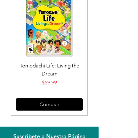
Tomodachi Life: Living the
Nintendo Switch 
Dream
Precio
$59.99
Comprar
Suscríbete a Nuestra Página