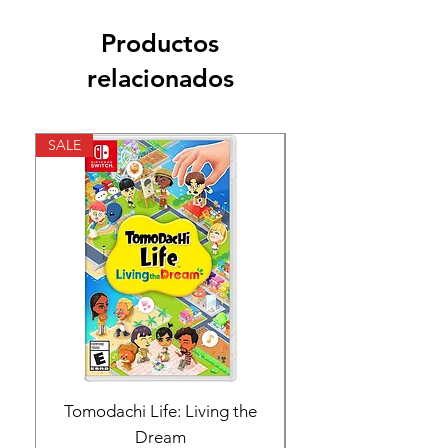
Productos
relacionados
SALE
SALE
Tomodachi Life: Living the
Nintendo Switch 
Dream