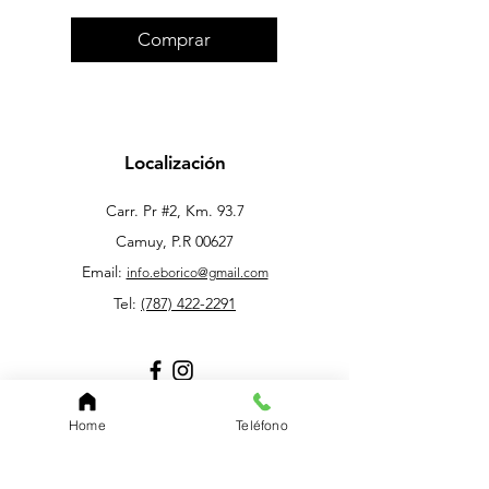
Comprar
Localización
Carr. Pr #2, Km. 93.7
Camuy, P.R 00627
Email:
info.eborico@gmail.com
Tel:
(787) 422-2291
Online Store, Video Game and Electronic
Device
Home
Teléfono
Servicio Al Cliente