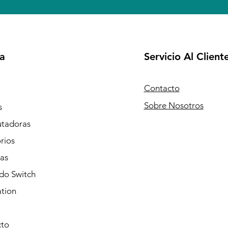
a
Servicio Al Client
Contacto
Sobre Nosotros
s
tadoras
rios
as
do Switch
ation
to