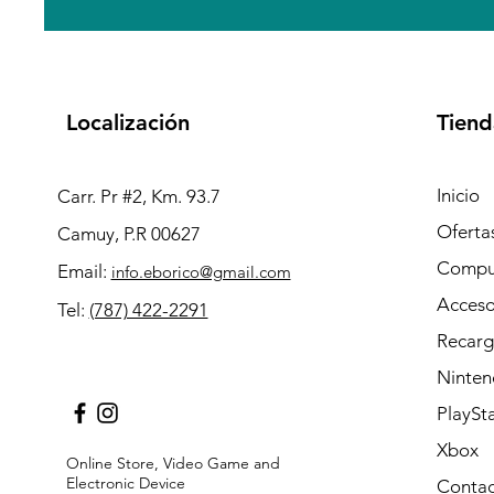
Localización
Tiend
Inicio
Carr. Pr #2, Km. 93.7
Oferta
Camuy, P.R 00627
Compu
Email:
info.eborico@gmail.com
Acceso
Tel:
(787) 422-2291
Recarg
Ninten
PlaySt
Xbox
Online Store, Video Game and
Electronic Device
Contac