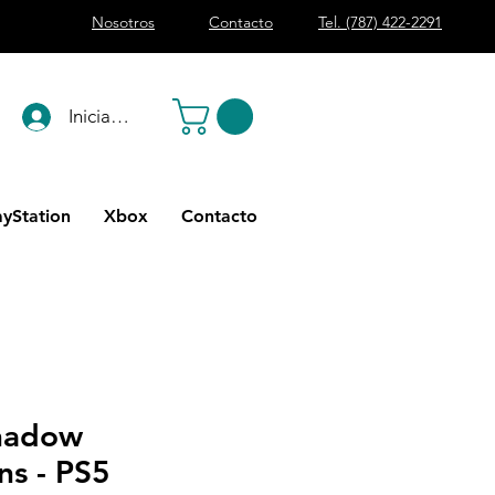
Nosotros
Contacto
Tel. (787) 422-2291
Iniciar sesión
ayStation
Xbox
Contacto
Shadow
ns - PS5