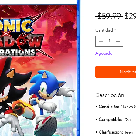
Pre
 $59.99 
$2
Cantidad
*
Agotado
Notifica
Descripción
•
Condición:
Nuevo S
•
Compatible:
PS5.
•
Clasificación:
Teen