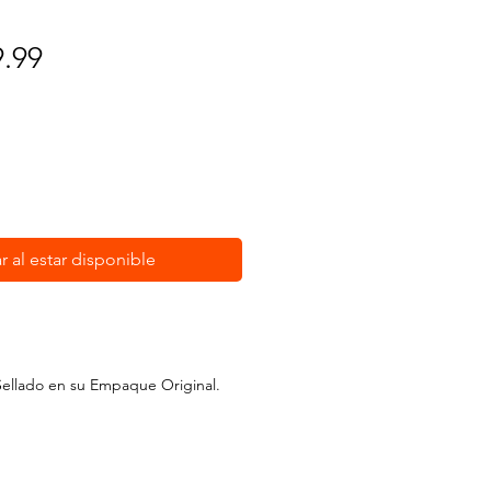
cio
Precio
9.99
de
oferta
r al estar disponible
ellado en su Empaque Original.