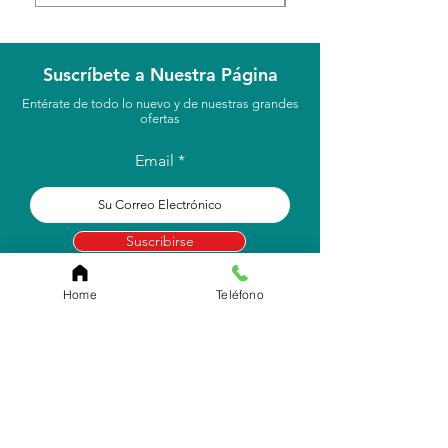
Suscríbete a Nuestra Página
Entérate de todo lo nuevo y de nuestras grandes
ofertas
Email
Suscribirse
Home
Teléfono
Localización
Carr. Pr #2, Km. 93.7
Camuy, P.R 00627