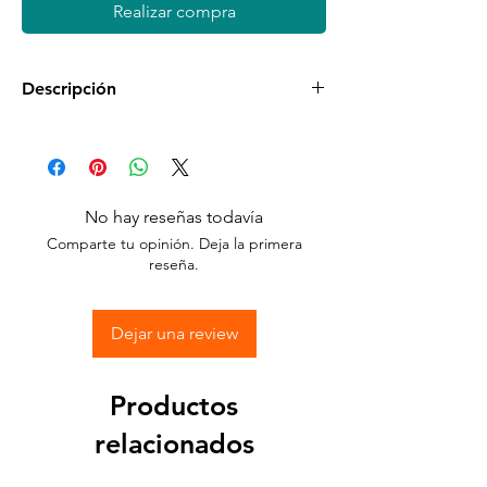
Realizar compra
Descripción
Disponible en diferentes tamaños y
colores
Sticker Vinyl con pegamento adhesivo.
No hay reseñas todavía
Comparte tu opinión. Deja la primera
Pega en cualquier superficie.
reseña.
Dejar una review
Productos
relacionados