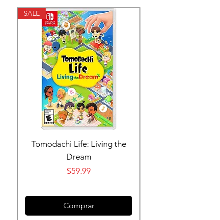
SALE
SALE
Tomodachi Life: Living the
Nintendo Switch 
Dream
Precio
$59.99
Comprar