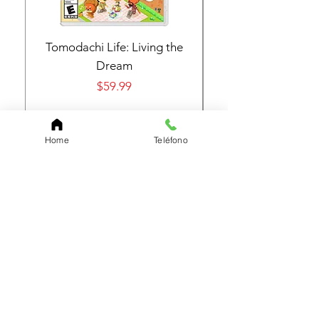
Tomodachi Life: Living the
Nintendo Switch 
Dream
Precio
$59.99
Comprar
Home
Teléfono
Suscríbete a Nuestra Página
Entérate de todo lo nuevo y de nuestras grandes
ofertas
Email