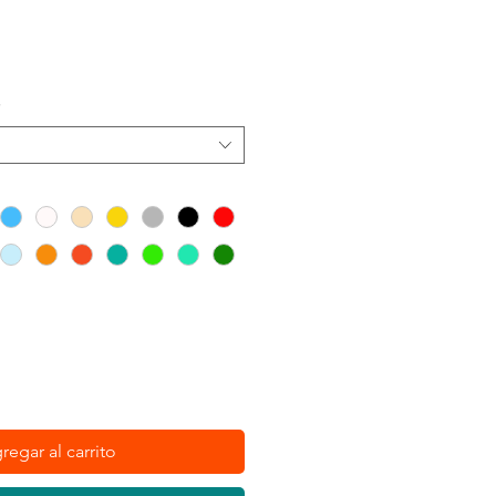
o
*
regar al carrito