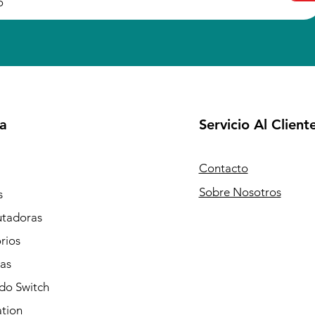
a
Servicio Al Client
Contacto
Sobre Nosotros
s
tadoras
rios
as
do Switch
ation