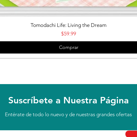
Vista rápida
Tomodachi Life: Living the Dream
Precio
$59.99
Comprar
Suscríbete a Nuestra Página
Entérate de todo lo nuevo y de nuestras grandes ofertas