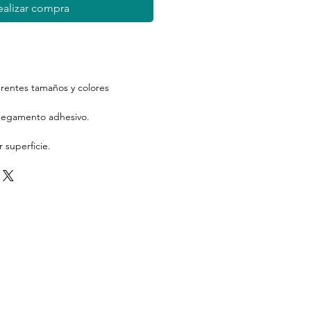
ealizar compra
erentes tamaños y colores
 pegamento adhesivo.
 superficie.