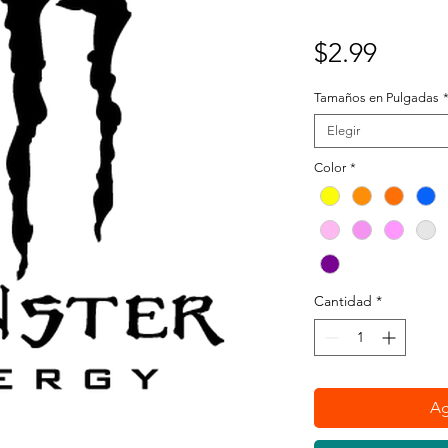
Preci
$2.99
Tamaños en Pulgadas
Elegir
Color
*
Cantidad
*
Ag