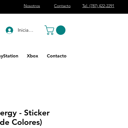
Nosotros
Contacto
Tel. (787) 422-2291
Iniciar sesión
ayStation
Xbox
Contacto
rgy - Sticker
de Colores)