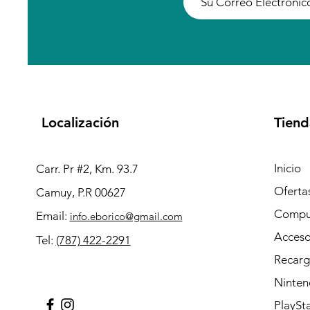
Localización
Tiend
Inicio
Carr. Pr #2, Km. 93.7
Oferta
Camuy, P.R 00627
Compu
Email:
info.eborico@gmail.com
Acceso
Tel:
(787) 422-2291
Recarg
Ninten
PlaySt