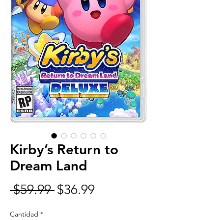
Kirby’s Return to
Dream Land
Precio
Precio
 $59.99 
$36.99
de
Cantidad
*