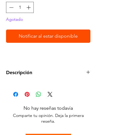
oferta
Agotado
Notificar al estar disponible
Descripción
•
Condición:
Nuevo Sellado en su Empaque
Original.
•
Compatible:
Nintendo Switch
No hay reseñas todavía
Comparte tu opinión. Deja la primera
•
Clasificación:
Everyone
reseña.