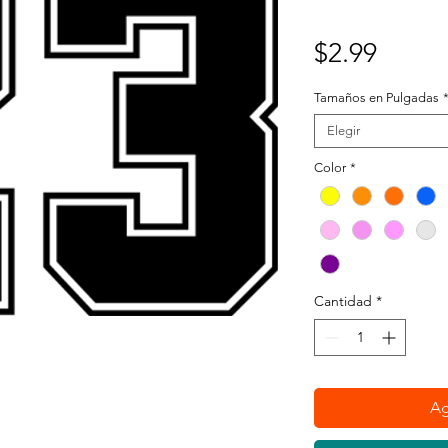
Preci
$2.99
Tamaños en Pulgadas
Elegir
Color
*
Cantidad
*
Ag