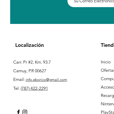
Localización
Tiend
Inicio
Carr. Pr #2, Km. 93.7
Oferta
Camuy, P.R 00627
Compu
Email:
info.eborico@gmail.com
Acceso
Tel:
(787) 422-2291
Recarg
Ninten
PlaySt