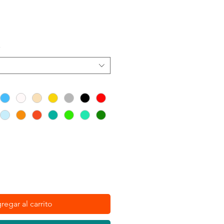
o
*
regar al carrito