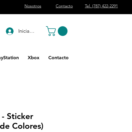
Nosotros
Contacto
Tel. (787) 422-2291
Iniciar sesión
ayStation
Xbox
Contacto
- Sticker
de Colores)