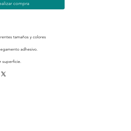
ealizar compra
erentes tamaños y colores
 pegamento adhesivo.
 superficie.