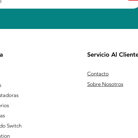
a
Servicio Al Client
Contacto
Sobre Nosotros
s
tadoras
rios
as
do Switch
ation