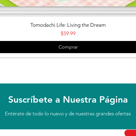
Vista rápida
Tomodachi Life: Living the Dream
Precio
$59.99
Comprar
Suscríbete a Nuestra Página
Entérate de todo lo nuevo y de nuestras grandes ofertas