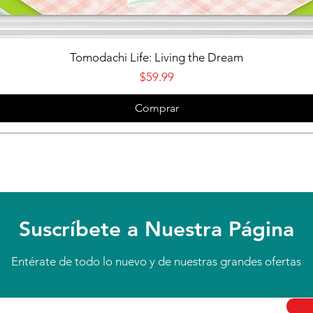
Vista rápida
Tomodachi Life: Living the Dream
Precio
$59.99
Comprar
Suscríbete a Nuestra Página
Entérate de todo lo nuevo y de nuestras grandes ofertas