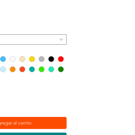
o
*
regar al carrito