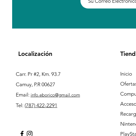
Localización
Tiend
Inicio
Carr. Pr #2, Km. 93.7
Oferta
Camuy, P.R 00627
Compu
Email:
info.eborico@gmail.com
Acceso
Tel:
(787) 422-2291
Recarg
Ninten
PlaySt