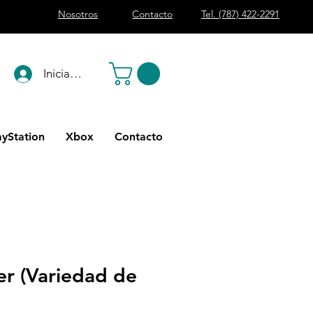
Nosotros
Contacto
Tel. (787) 422-2291
Iniciar sesión
ayStation
Xbox
Contacto
er (Variedad de