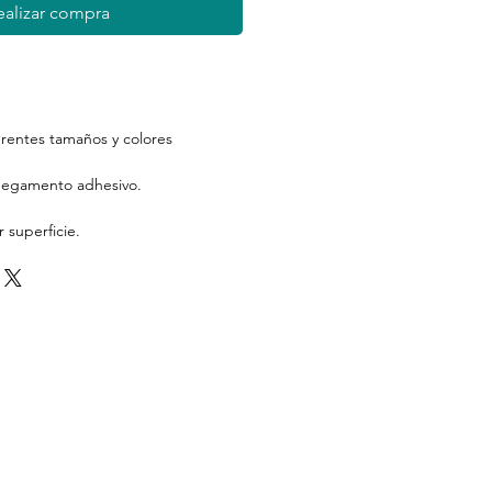
ealizar compra
erentes tamaños y colores
 pegamento adhesivo.
 superficie.