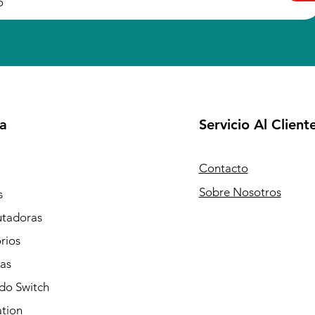
a
Servicio Al Client
Contacto
Sobre Nosotros
s
tadoras
rios
as
do Switch
ation